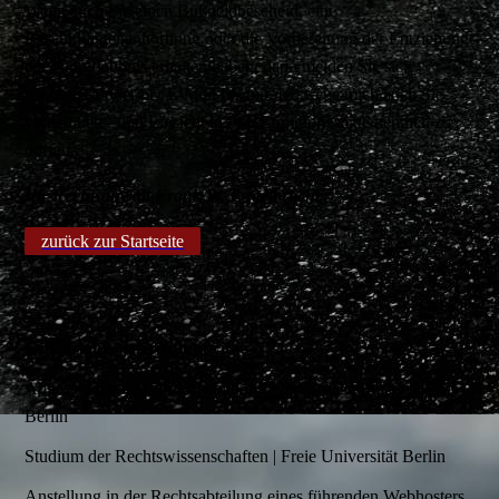
Wenn auch Sie einen Bußgeldbescheid, eine
Beschuldigtenanhörunng oder die Vorbereitung der Entziehung
der Fahrerlaubnis erhalten haben, dann melden Sie sich
telefonisch oder per E-Mail bei mir. Ich freue mich auch Sie
verteidigen - und Einsicht in Ihre Ermittlungsakte nehmen zu
dürfen.
Ihr Rechtsanwalt Frank W. Engelbracht
zurück zur Startseite
Lebenslauf - curriculum vitae
Abgeschlossene Berufsausbildung | Industriekaufmann IHK |
Berlin
Studium der Rechtswissenschaften | Freie Universität Berlin
Anstellung in der Rechtsabteilung eines führenden Webhosters