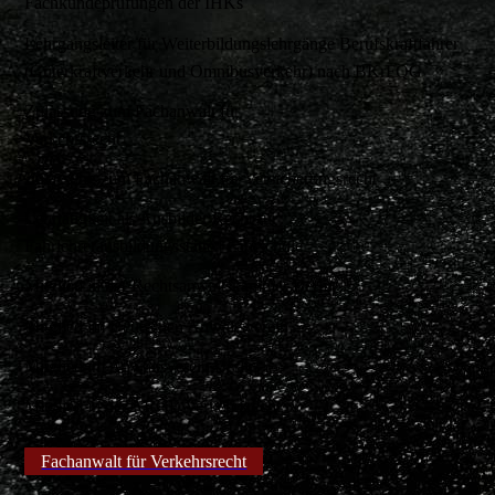
Fachkundeprüfungen der IHKs
Lehrgangsleiter für Weiterbildungslehrgänge Berufskraftfahrer
(Güterkraftverkehr und Omnibusverkehr) nach BKrFQG
Zulassung zum Fachanwalt für
Verkehrsrecht
Zulassung zum Fachanwalt für Versicherungsrecht
Lehrtätigkeit als Ausbilder Recht für
Fahrlehrerausbildungsstätte | Fahrschule
Mitglied in der Rechtsanwaltskammer Berlin
Mitglied im Deutschen Anwaltsverein
Mitglied im Anwaltsverein Berlin
Mitglied in der ARGE Verkehrsrecht
Fachanwalt für Verkehrsrecht