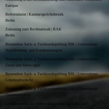
Europas
Referendariat | Kammergerichtsbezirk
Berlin
Zulassung zum Rechtsanwalt | RAK
Berlin
Bestandene Sach- u. Fachkundeprüfung IHK | Unternehmer
Notfallrettung und Krankentransport
Bestandene Sach- u. Fachkundeprüfung IHK | Unternehmer
Taxen und Mietwagen
Bestandene Sach- u. Fachkundeprüfung IHK | Unternehmer
Güterkraftverkehr
Bestandene Sach- u. Fachkundeprüfung IHK | Unternehmer
Omnibusverkehr
Lehrgangsleiter für Vorbereitungskurse zu Sach- und