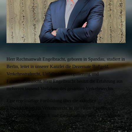
Herr Rechtsanwalt Engelbracht, geboren in Spandau, studiert in
Berlin, leitet in unserer Kanzlei die Dezernate Bußgeld,
Verkehrsstrafrecht, Unfallschadenregulierung und
Fahrerlaubnisrecht. Herr Engelbracht besitzt die Erfahrung aus
mehreren tausend Verfahren des gesamten Verkehrsrechts.
Eine regelmäßige Fortbildung über die aktuellen
Entwicklungen im Verkehrsrecht ist für Herrn Engelbracht
dabei selbstverständlich und die Grundlage seines erfolgreichen
Handelns.